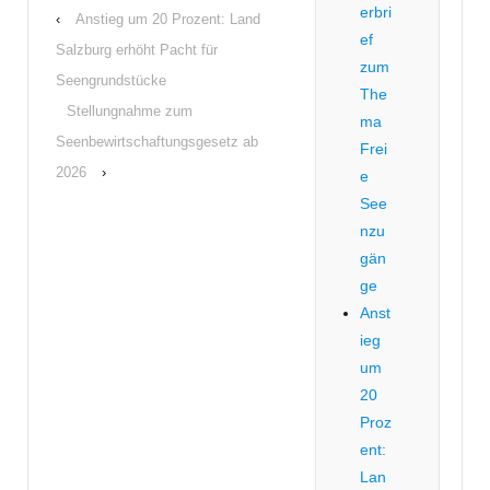
erbri
‹
Anstieg um 20 Prozent: Land
ef
Salzburg erhöht Pacht für
zum
Seengrundstücke
The
Stellungnahme zum
ma
Seenbewirtschaftungsgesetz ab
Frei
2026
›
e
See
nzu
gän
ge
Anst
ieg
um
20
Proz
ent:
Lan