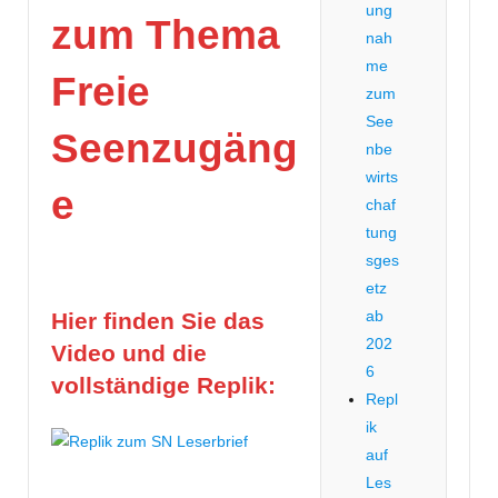
ung
zum Thema
nah
me
Freie
zum
See
Seenzugäng
nbe
wirts
e
chaf
tung
sges
etz
ab
Hier finden Sie das
202
Video und die
6
vollständige Replik:
Repl
ik
auf
Les