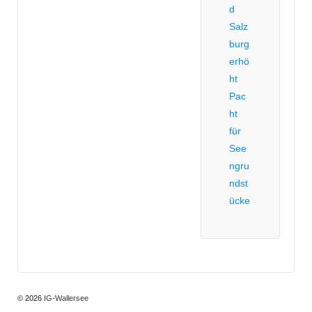
d
Salz
burg
erhö
ht
Pac
ht
für
See
ngru
ndst
ücke
© 2026
IG-Wallersee