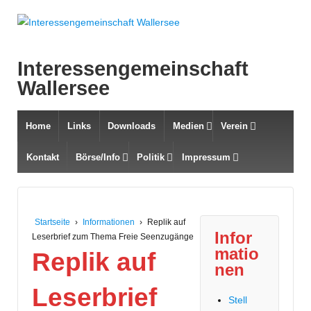
Interessengemeinschaft
Wallersee
Home
Links
Downloads
Medien
Verein
Kontakt
Börse/Info
Politik
Impressum
Startseite
›
Informationen
›
Replik auf
Infor
Leserbrief zum Thema Freie Seenzugänge
matio
Replik auf
nen
Leserbrief
Stell