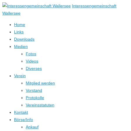
↓
Interessengemeinschaft
Zum
Wallersee
Inhalt
Home
Links
Downloads
Medien
Fotos
Videos
Diverses
Verein
Mitglied werden
Vorstand
Protokolle
Vereinsstatuten
Kontakt
Börse/Info
Ankauf