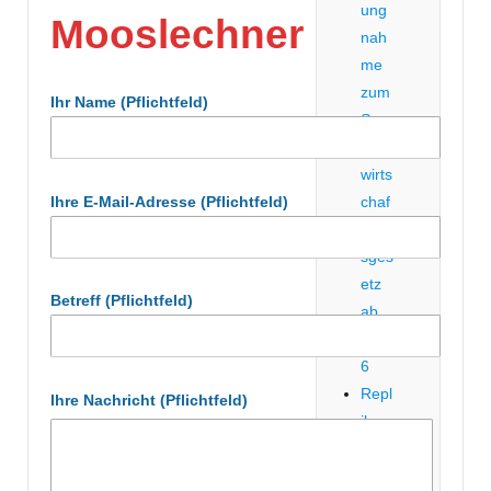
ung
Mooslechner
nah
me
zum
Ihr Name (Pflichtfeld)
See
nbe
wirts
Ihre E-Mail-Adresse (Pflichtfeld)
chaf
tung
sges
etz
Betreff (Pflichtfeld)
ab
202
6
Repl
Ihre Nachricht (Pflichtfeld)
ik
auf
Les