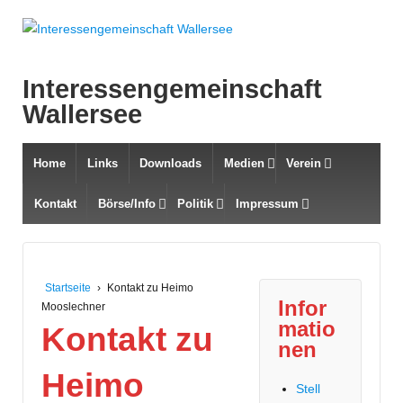
Interessengemeinschaft
Wallersee
Home
Links
Downloads
Medien
Verein
Kontakt
Börse/Info
Politik
Impressum
Startseite
›
Kontakt zu Heimo
Infor
Mooslechner
matio
Kontakt zu
nen
Heimo
Stell