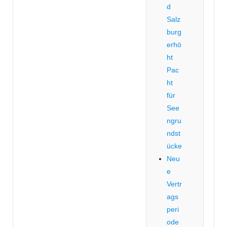
d
Salz
burg
erhö
ht
Pac
ht
für
See
ngru
ndst
ücke
Neu
e
Vertr
ags
peri
ode