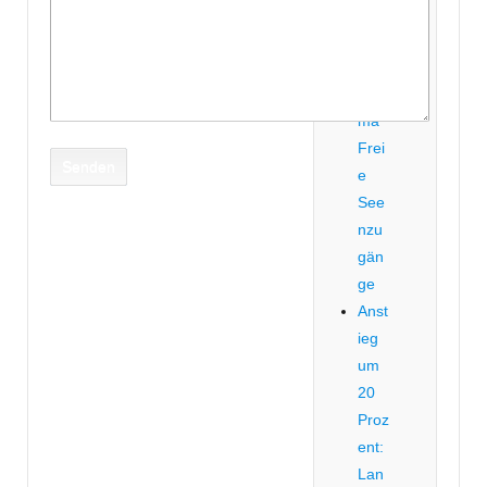
erbri
ef
zum
The
ma
Frei
e
See
nzu
gän
ge
Anst
ieg
um
20
Proz
ent:
Lan